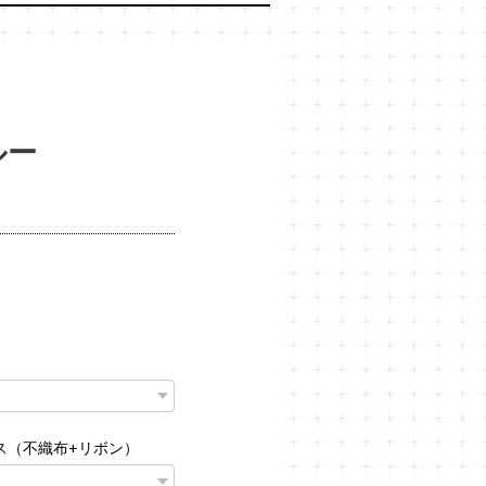
ルー
ス（不織布+リボン）