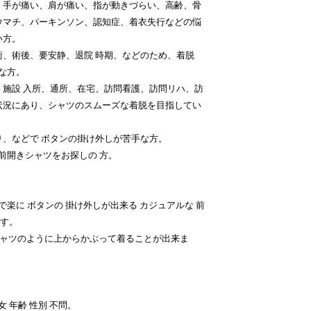
、手が痛い、肩が痛い、指が動きづらい、高齢、骨
ウマチ、パーキンソン、認知症、着衣失行などの悩
い方。
、術後、要安静、退院 時期、などのため、着脱
要な方。
、施設 入所、通所、在宅、訪問看護、訪問リハ、訪
状況にあり、シャツのスムーズな着脱を目指してい
、などで ボタンの掛け外しが苦手な方。
 前開きシャツをお探しの 方。
】
で楽に ボタンの 掛け外しが出来る カジュアルな 前
です。
シャツのように上からかぶって着ることが出来ま
 年齢 性別 不問。