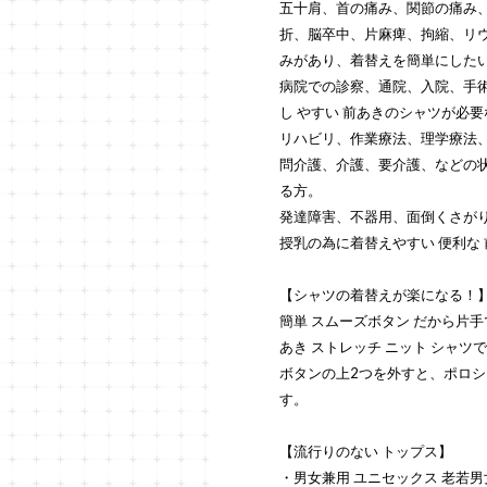
五十肩、首の痛み、関節の痛み
折、脳卒中、片麻痺、拘縮、リ
みがあり、着替えを簡単にした
病院での診察、通院、入院、手術
し やすい 前あきのシャツが必
リハビリ、作業療法、理学療法
問介護、介護、要介護、などの
る方。
発達障害、不器用、面倒くさがり
授乳の為に着替えやすい 便利な
【シャツの着替えが楽になる！
簡単 スムーズボタン だから片手
あき ストレッチ ニット シャツ
ボタンの上2つを外すと、ポロ
す。
【流行りのない トップス】
・男女兼用 ユニセックス 老若男女