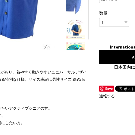
数量
Internationa
A
日本国内に
伸縮性があり、着やすく動きやすいユニバーサルデザイ
る特別な仕様。サイズ表記は男性サイズ 綿95％
Save
通報する
みたいアクティブシニアの方。
方。
切にしたい方。