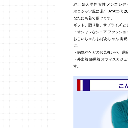
紳士 婦人 男性 女性 メンズ レデ
ポロシャツ風に 若年 AYA世代 20代 
なたにも着て頂けます。
ギフト、贈り物、サプライズ と
・オシャレなシニア ファッショ
おじいちゃん おばあちゃん 両親へ
に。
・病気やケガのお見舞いや、退
・外出着 部屋着 オフィスカジ
す。