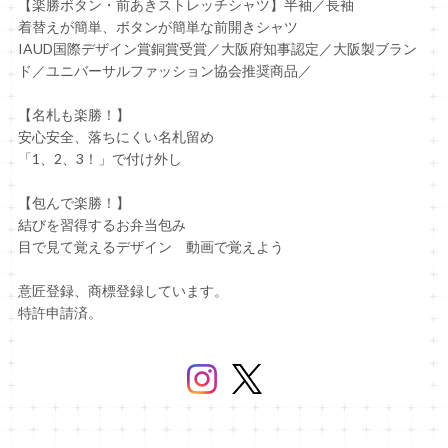
【楽勝ボタン・前あきストレッチシャツ】半袖／長袖
着替えが簡単、ボタンが簡単な前開きシャツ
IAUD国際デザイン賞銅賞受賞／大阪府知事認定／大阪製ブラン
ド／ユニバーサルファッション協会推奨商品／
【名札も楽勝！】
安心安全、落ちにくい名札留め
「1、2、3！」で付け外し
【包んで楽勝！】
結びを習得するお弁当包み
目で見て覚えるデザイン 動画で覚えよう
意匠登録、商標登録しています。
特許申請済。