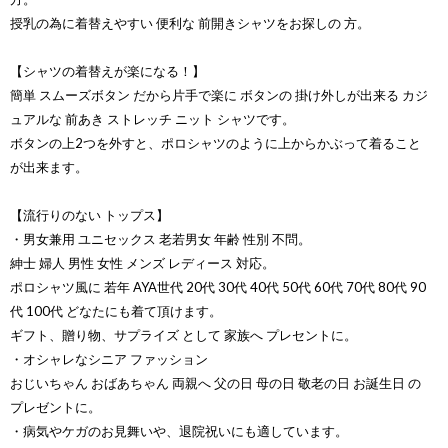
授乳の為に着替えやすい 便利な 前開きシャツをお探しの 方。
【シャツの着替えが楽になる！】
簡単 スムーズボタン だから片手で楽に ボタンの 掛け外しが出来る カジ
ュアルな 前あき ストレッチ ニット シャツです。
ボタンの上2つを外すと、ポロシャツのように上からかぶって着ること
が出来ます。
【流行りのない トップス】
・男女兼用 ユニセックス 老若男女 年齢 性別 不問。
紳士 婦人 男性 女性 メンズ レディース 対応。
ポロシャツ風に 若年 AYA世代 20代 30代 40代 50代 60代 70代 80代 90
代 100代 どなたにも着て頂けます。
ギフト、贈り物、サプライズ として 家族へ プレセントに。
・オシャレなシニア ファッション
おじいちゃん おばあちゃん 両親へ 父の日 母の日 敬老の日 お誕生日 の
プレゼントに。
・病気やケガのお見舞いや、退院祝いにも適しています。