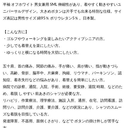
半袖 オフホワイト 男女兼用 SML 伸縮性があり、着やすく動きやすいユ
ニバーサルデザイン。大きめボタンは片手でも出来る特別な仕様。サイ
ズ表記は男性サイズ 綿95％ ポリウレタン5％ 。日本製。
【こんな方に】
・ゴルフやウォーキングを楽しみたいアクティブシニアの方。
・少しでも着替えを楽にしたい方。
・ゆっくりと横になる時間を大切にしたい方。
五十肩、首の痛み、関節の痛み、手が痛い、肩が痛い、指が動きづら
い、高齢、骨折、脳卒中、片麻痺、拘縮、リウマチ、パーキンソン、認
知症、着衣失行などの悩みがあり、着替えを簡単にしたい方。
病院での診察、通院、入院、手術、術後、要安静、退院 時期、などのた
め、着脱 し やすい 前あきのシャツが必要な方。
リハビリ、作業療法、理学療法、施設 入所、通所、在宅、訪問看護、訪
問リハ、訪問介護、介護、要介護、などの状況にあり、シャツのスムー
ズな着脱を目指している方。
発達障害、不器用、面倒くさがり、などで ボタンの掛け外しが苦手な
方。