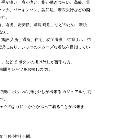
、手が痛い、肩が痛い、指が動きづらい、高齢、骨
ウマチ、パーキンソン、認知症、着衣失行などの悩
い方。
、術後、要安静、退院 時期、などのため、着脱
要な方。
、施設 入所、通所、在宅、訪問看護、訪問リハ、訪
状況にあり、シャツのスムーズな着脱を目指してい
、などで ボタンの掛け外しが苦手な方。
 前開きシャツをお探しの 方。
】
で楽に ボタンの 掛け外しが出来る カジュアルな 前
です。
シャツのように上からかぶって着ることが出来ま
 年齢 性別 不問。