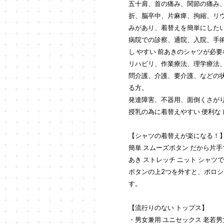
五十肩、首の痛み、関節の痛み
折、脳卒中、片麻痺、拘縮、リ
みがあり、着替えを簡単にした
病院での診察、通院、入院、手術
し やすい 前あきのシャツが必
リハビリ、作業療法、理学療法
問介護、介護、要介護、などの
る方。
発達障害、不器用、面倒くさがり
授乳の為に着替えやすい 便利な
【シャツの着替えが楽になる！
簡単 スムーズボタン だから片手
あき ストレッチ ニット シャツ
ボタンの上2つを外すと、ポロ
す。
【流行りのない トップス】
・男女兼用 ユニセックス 老若男女