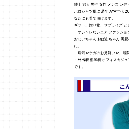
紳士 婦人 男性 女性 メンズ レデ
ポロシャツ風に 若年 AYA世代 20代 
なたにも着て頂けます。
ギフト、贈り物、サプライズ と
・オシャレなシニア ファッショ
おじいちゃん おばあちゃん 両親へ
に。
・病気やケガのお見舞いや、退
・外出着 部屋着 オフィスカジ
です。