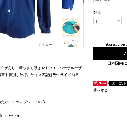
数量
Internationa
A
日本国内に
 伸縮性があり、着やすく動きやすいユニバーサルデザ
来る特別な仕様。サイズ表記は男性サイズ 綿9
Save
通報する
みたいアクティブシニアの方。
方。
切にしたい方。